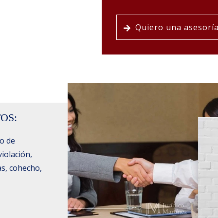
Quiero una asesorí
OS:
so de
iolación,
as, cohecho,