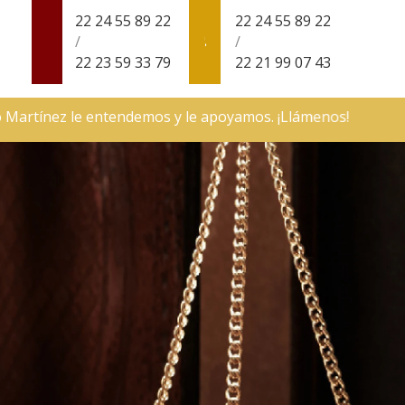
22 24 55 89 22
22 24 55 89 22
/
/
22 23 59 33 79
22 21 99 07 43
entendemos y le apoyamos. ¡Llámenos!