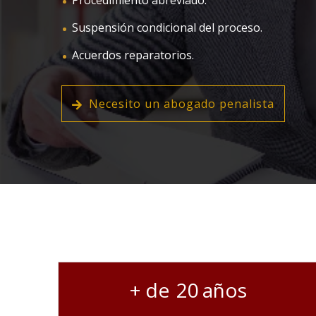
Procedimiento abreviado.
Suspensión condicional del proceso.
Acuerdos reparatorios.
Necesito un abogado penalista
20
años