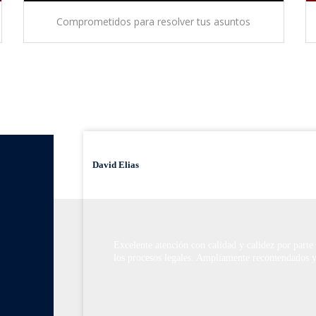
Comprometidos para resolver tus asuntos
David Elias
Excelente atención con calidad y calidez por parte
los procesos legales. Ampliamente recomendados y