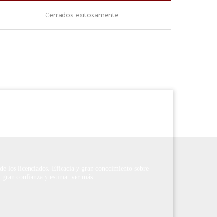
Cerrados exitosamente
 de los licenciados. Eficacia y gran conocimiento sobre
 gran confianza y estima. ver más