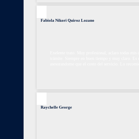
Fabiola Nikori Quiroz Lozano
Exelente trato. Muy profesional, aclaro todas mis
trámite. Siempre en buen tiempo y muy claro. Es 
asesorandome que el costo del servicio. Lo reco
Raychelle George