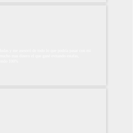
 dudas y me asesoró de todo lo que podría pasar con mi
mucho mas dinero el que gané evitando estafas,
miendo 100%