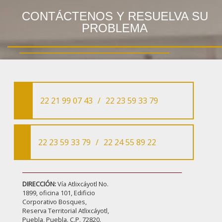
CONTÁCTENOS Y RESUELVA SU
PROBLEMA
22 21 99 07 43
/
22 23 59 33 79
22 23 59 33 79
/
22 24 55 89 22
DIRECCIÓN:
Vía Atlixcáyotl No.
1899, oficina 101, Edificio
Corporativo Bosques,
Reserva Territorial Atlixcáyotl,
Puebla, Puebla. C.P. 72820.