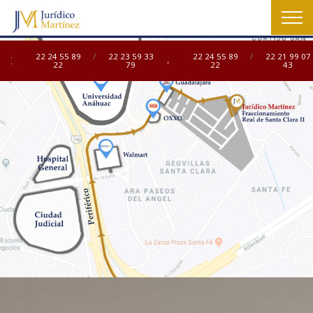
22 24 55 89
/
22 23 59 33
22 24 55 89
/
22 21 99 07
22
79
22
43