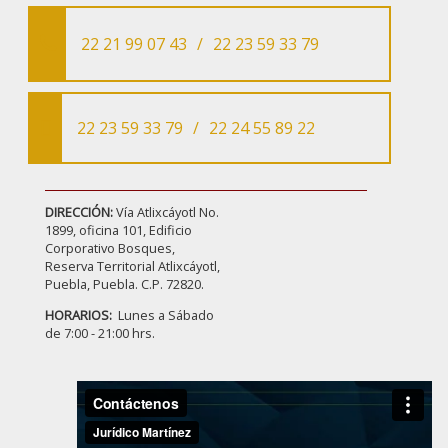
22 21 99 07 43
/
22 23 59 33 79
22 23 59 33 79
/
22 24 55 89 22
DIRECCIÓN:
Vía Atlixcáyotl No.
1899, oficina 101, Edificio
Corporativo Bosques,
Reserva Territorial Atlixcáyotl,
Puebla, Puebla. C.P. 72820.
HORARIOS:
Lunes a Sábado
de 7:00 - 21:00 hrs.