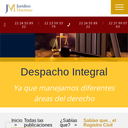
22 24 55 89
/
22 23 59 33
22 24 55 89
/
22 21 99 07
22
79
22
43
Despacho Integral
Ya que manejamos diferentes
áreas del derecho
Inicio
Todas las
¿Sabías
Sabías que... el
>
publicaciones
que?
>
Registro Civil